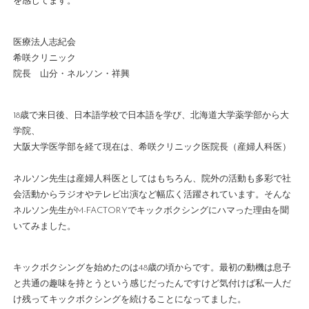
を感じてます。
医療法人志紀会
希咲クリニック
院長 山分・ネルソン・祥興
18歳で来日後、日本語学校で日本語を学び、北海道大学薬学部から大
学院、
大阪大学医学部を経て現在は、希咲クリニック医院長（産婦人科医）
ネルソン先生は産婦人科医としてはもちろん、院外の活動も多彩で社
会活動からラジオやテレビ出演など幅広く活躍されています。そんな
ネルソン先生がM-FACTORYでキックボクシングにハマった理由を聞
いてみました。
キックボクシングを始めたのは48歳の頃からです。最初の動機は息子
と共通の趣味を持とうという感じだったんですけど気付けば私一人だ
け残ってキックボクシングを続けることになってました。