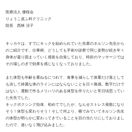
医療法人 優桜会
りょうこ皮ふ科クリニック
院長 西林 涼子
キッカケは、すでにキックを始められていた先輩のネルソン先生から
のご紹介です。仕事柄、どうしても手術や診察で同じ姿勢が続き年々
身体が凝り固まっていく感覚を自覚しており、時折のマッサージでは
その場しのぎで効果を感じなくなっておりました。
また体型も年齢を重ねるにつれて、食事を減らして体重だけ落として
も決して綺麗な体のラインにはならないことを日々痛感。数字だけで
はない、運動で作るメリハリのある体型を作りたいと常日頃思ってい
た矢先でした。
キックボクシング自体、初めてでしたが、なんせストレス発散になり
そう！体型も変わりそう！そして何より、横でみていてネルソン先生
の体型が明らかに変わってきていることを目の当たりにしておりまし
たので、迷いなく飛び込みました。