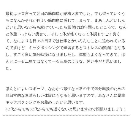
最初は正直言って翌日の筋肉痛が結構大変でした。でも習っていくう
ちになんかそれが程よい筋肉痛に感じてしまって、まあしんどいしん
どいと思いながらも続けていったら気付けば1年間ったところで、なん
と体重5kgぐらい痩せて、そして体が軽くなって体調もすごく良く
て、なによりも日々の日常では仕事とかいろんなことに追われている
んですけど、キックボクシングで練習するとストレスの解消にもなる
し、すごく良い気分転換になりましたし、体型もよくなってきて、ほ
んとに一石二鳥ではなくて一石三鳥のような、習い事だと思いまし
た。
ほんとによいスポーツ、なおかつ繁忙な日常の中で気分転換のための
非日常的な素晴らしい体験にもなると思いますので、みなさんに是非
キックボクシングをお薦めしたいと思います。
40代からでも50代からでも遅くないと思いますので頑張りましょう！