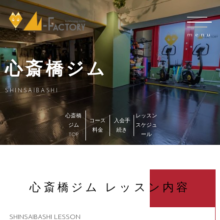
menu
心斎橋ジム
SHINSAIBASHI
心斎橋
レッスン
コース
入会手
ジム
スケジュ
料金
続き
TOP
ール
心斎橋ジム レッスン内容
SHINSAIBASHI LESSON