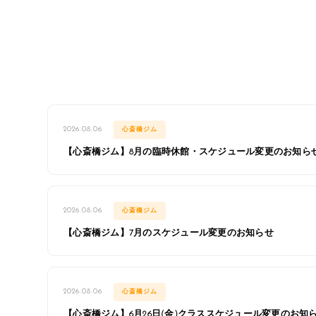
2026.08.06
心斎橋ジム
【心斎橋ジム】8月の臨時休館・スケジュール変更のお知ら
2026.08.06
心斎橋ジム
【心斎橋ジム】7月のスケジュール変更のお知らせ
2026.08.06
心斎橋ジム
【心斎橋ジム】6月26日(金)クラススケジュール変更のお知