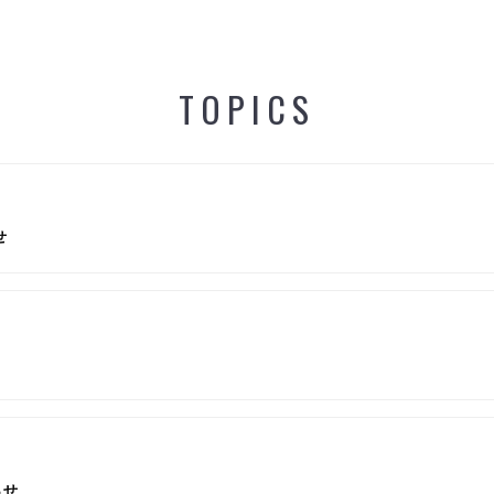
TOPICS
せ
らせ