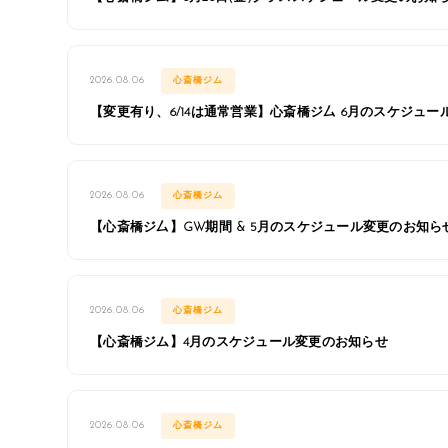
2026.08.06
心斎橋ジム
【変更有り、6/14は通常営業】心斎橋ジ厶 6月のスケジュ
2026.08.06
心斎橋ジム
【心斎橋ジ厶】GW期間 & 5月のスケジュール変更のお知ら
2026.08.06
心斎橋ジム
【心斎橋ジム】4月のスケジュール変更のお知らせ
2026.08.06
心斎橋ジム