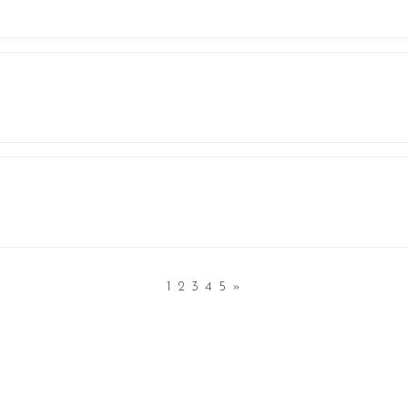
1
2
3
4
5
»