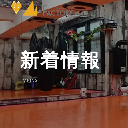
新着情報
TOPICS