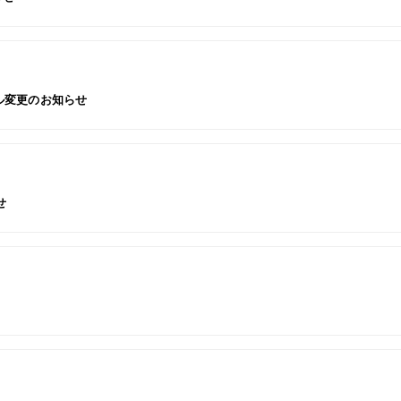
ール変更のお知らせ
せ